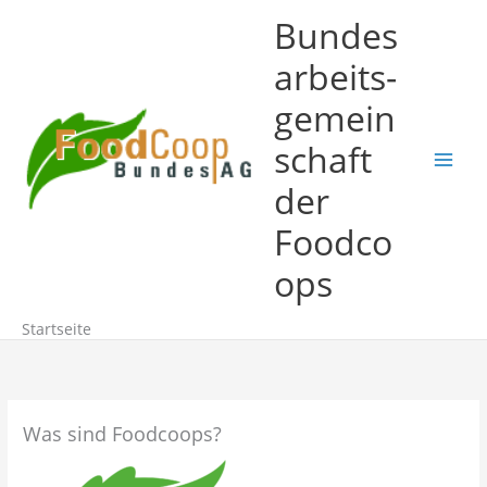
Zum
Bundes
Inhalt
springen
arbeits-
gemein
schaft
der
Foodco
ops
Startseite
Was sind Foodcoops?