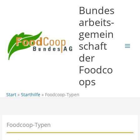
Zum
Bundes
Inhalt
springen
arbeits-
gemein
schaft
der
Foodco
ops
Start
Starthilfe
Foodcoop-Typen
Foodcoop-Typen